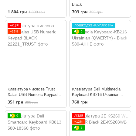
Black
1 804 грн
703 грн
1 899 грн
799 грн
АКЦІЯ
ПОШКОДЖЕНА УПАКОВКА
−12%
6
Клавіатура числова Trust
Клавiатура Dell Multimedia
Xalas USB Numeric Keypad
Keyboard-KB216 Ukrainian
BLACK
(QWERTY) - Black
351 грн
760 грн
399 грн
6
АКЦІЯ
−12%
6