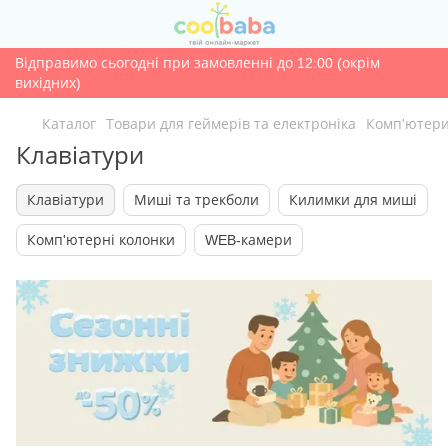
Відправимо сьогодні при замовленні до 12:00 (окрім
вихідних)
Каталог
Товари для геймерів та електроніка
Комп'ютери
Клавіатури
Клавіатури
Миші та трекболи
Килимки для миші
Комп'ютерні колонки
WEB-камери