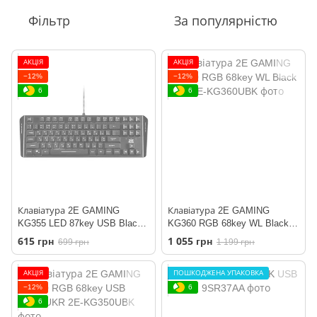
Фільтр
За популярністю
АКЦІЯ
АКЦІЯ
−12%
−12%
6
6
Клавіатура 2E GAMING
Клавіатура 2E GAMING
KG355 LED 87key USB Black
KG360 RGB 68key WL Black
UKR
UKR
615 грн
1 055 грн
699 грн
1 199 грн
АКЦІЯ
ПОШКОДЖЕНА УПАКОВКА
−12%
6
6