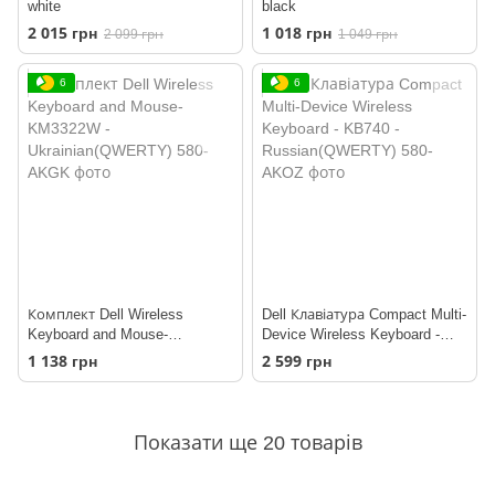
white
black
2 015 грн
1 018 грн
2 099 грн
1 049 грн
6
6
Комплект Dell Wireless
Dell Клавіатура Compact Multi-
Keyboard and Mouse-
Device Wireless Keyboard -
KM3322W -
KB740 - Russian(QWERTY)
1 138 грн
2 599 грн
Ukrainian(QWERTY)
Показати ще 20 товарів