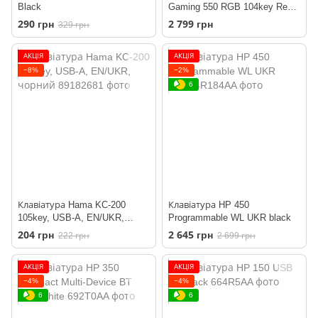
Black
Gaming 550 RGB 104key Red
Hybrid USB Black
290 грн
2 799 грн
329 грн
АКЦІЯ
АКЦІЯ
−8%
−2%
6
Клавіатура Hama KC-200
Клавіатура HP 450
105key, USB-A, EN/UKR,
Programmable WL UKR black
чорний
204 грн
2 645 грн
222 грн
2 699 грн
АКЦІЯ
АКЦІЯ
−4%
−4%
6
6