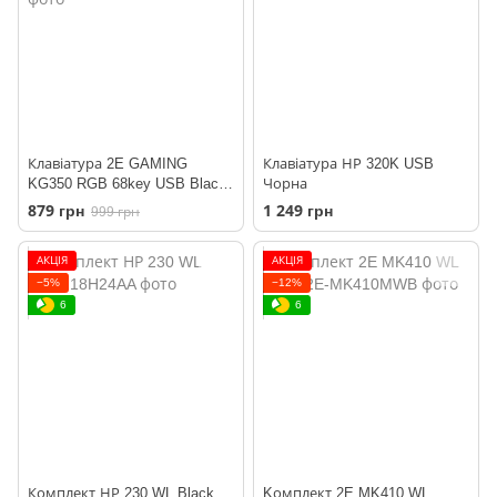
Клавіатура 2E GAMING
Клавіатура НР 320K USB
KG350 RGB 68key USB Black
Чорна
UKR
879 грн
1 249 грн
999 грн
АКЦІЯ
АКЦІЯ
−5%
−12%
6
6
Комплект НР 230 WL Black
Kомплект 2E MK410 WL