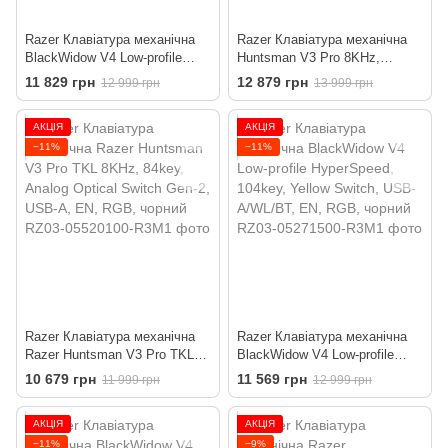
Razer Клавіатура механічна
Razer Клавіатура механічна
BlackWidow V4 Low-profile
Huntsman V3 Pro 8KHz,
HyperSpeed, 104key, Green
104key, Analog Optical Switch
11 829 грн
12 879 грн
12 999 грн
13 999 грн
Switch, USB-A/WL/BT, EN,
Gen-2, USB-A, EN, RGB,
RGB, чорний
чорний
АКЦІЯ
АКЦІЯ
−11%
−11%
Razer Клавіатура механічна
Razer Клавіатура механічна
Razer Huntsman V3 Pro TKL
BlackWidow V4 Low-profile
8KHz, 84key, Analog Optical
HyperSpeed, 104key, Yellow
10 679 грн
11 569 грн
11 999 грн
12 999 грн
Switch Gen-2, USB-A, EN,
Switch, USB-A/WL/BT, EN,
RGB, чорний
RGB, чорний
АКЦІЯ
АКЦІЯ
−11%
−9%