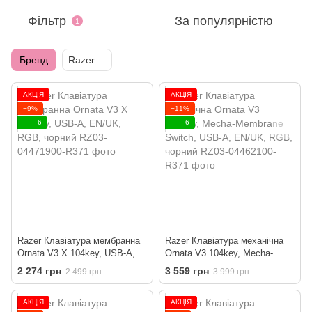
Фільтр
За популярністю
1
Бренд
Razer
АКЦІЯ
АКЦІЯ
−9%
−11%
6
6
Razer Клавіатура мембранна
Razer Клавіатура механічна
Ornata V3 X 104key, USB-A,
Ornata V3 104key, Mecha-
EN/UK, RGB, чорний
Membrane Switch, USB-A,
2 274 грн
3 559 грн
2 499 грн
3 999 грн
EN/UK, RGB, чорний
АКЦІЯ
АКЦІЯ