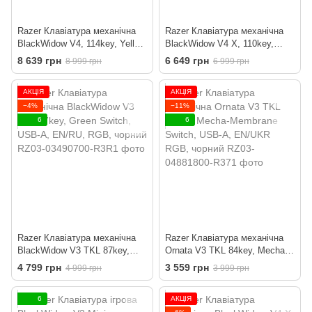
Razer Клавіатура механічна
Razer Клавіатура механічна
BlackWidow V4, 114key, Yellow
BlackWidow V4 X, 110key,
Switch, USB-A, EN/RU, RGB,
Yellow Switch, USB-A, EN/RU,
8 639 грн
6 649 грн
8 999 грн
6 999 грн
чорний
RGB, чорний
АКЦІЯ
АКЦІЯ
−4%
−11%
6
6
Razer Клавіатура механічна
Razer Клавіатура механічна
BlackWidow V3 TKL 87key,
Ornata V3 TKL 84key, Mecha-
Green Switch, USB-A, EN/RU,
Membrane Switch, USB-A,
4 799 грн
3 559 грн
4 999 грн
3 999 грн
RGB, чорний
EN/UKR RGB, чорний
6
АКЦІЯ