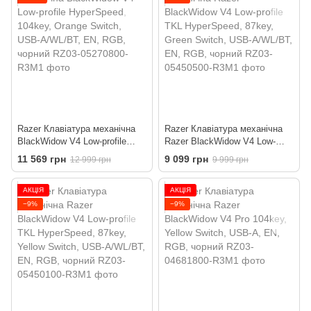
Razer Клавіатура механічна
Razer Клавіатура механічна
BlackWidow V4 Low-profile
Razer BlackWidow V4 Low-
HyperSpeed, 104key, Orange
profile TKL HyperSpeed, 87key,
11 569 грн
9 099 грн
12 999 грн
9 999 грн
Switch, USB-A/WL/BT, EN,
Green Switch, USB-A/WL/BT,
RGB, чорний
EN, RGB, чорний
АКЦІЯ
АКЦІЯ
−9%
−9%