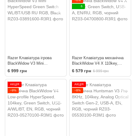
−6%
6
Razer Клавіатура ігрова
Razer Клавіатура механічна
BlackWidow V3 Mini
BlackWidow V4 X 110key,
HyperSpeed Green Switch
Green Switch, USB-A, EN/RU,
6 999 грн
6 579 грн
6 999 грн
WL/BT/USB RU RGB, Black
RGB, чорний
АКЦІЯ
АКЦІЯ
−9%
−8%