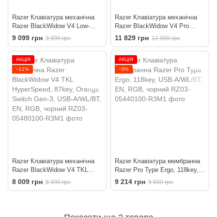
Razer Клавіатура механічна
Razer Клавіатура механічна
Razer BlackWidow V4 Low-
Razer BlackWidow V4 Pro
profile TKL HyperSpeed, 87key,
104key, Yellow Switch, USB-A,
9 099 грн
11 829 грн
9 999 грн
12 999 грн
Yellow Switch, USB-A/WL/BT,
EN, RGB, чорний
EN, RGB, чорний
АКЦІЯ
АКЦІЯ
−11%
−5%
Razer Клавіатура механічна
Razer Клавіатура мембранна
Razer BlackWidow V4 TKL
Razer Pro Type Ergo, 118key,
HyperSpeed, 87key, Orange
USB-A/WL/BT, EN, RGB,
8 009 грн
9 214 грн
8 999 грн
9 699 грн
Switch Gen-3, USB-A/WL/BT,
чорний
EN, RGB, чорний