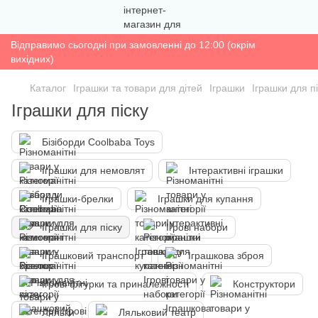
Відправимо сьогодні при замовленні до 12:00 (окрім
вихідних)
Каталог
Іграшки та товари для дітей
Іграшки
Іграшки для п
Іграшки для піску
Бізіборди Coolbaba Toys
Іграшки для немовлят
Інтерактивні іграшки
Іграшки-брелки
Іграшки для купання
Іграшки для піску
Ігрові набори
Іграшковий транспорт
Іграшкова зброя
Ігрові фігурки та приналежності
Конструктори
Ляльки
Ляльковий театр