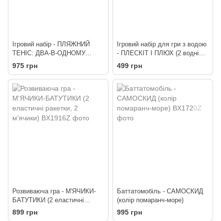
Ігровий набір - ПЛЯЖНИЙ
Ігровий набір для гри з водою
ТЕНІС: ДВА-В-ОДНОМУ
- ПЛЕСКІТ І ПЛЮХ (2 водні
(ракетки з присосками, м'ячик)
пістолети)
975 грн
499 грн
Розвиваюча гра - М'ЯЧИКИ-
Баттатомобіль - САМОСКИД
БАТУТИКИ (2 еластичні
(колір помаранч-море)
ракетки, 2 м'ячики)
899 грн
995 грн