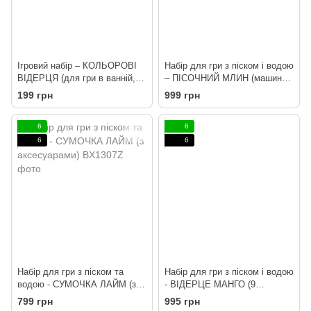
Ігровий набір – КОЛЬОРОВІ
Набір для гри з піском і водою
ВІДЕРЦЯ (для гри в ванній, у
– ПІСОЧНИЙ МЛИН (машинка,
пісочниці, на пляжі, у басейні)
лопатка)
199 грн
999 грн
6
6
6
6
Набір для гри з піском та
Набір для гри з піском і водою
водою - СУМОЧКА ЛАЙМ (з
- ВІДЕРЦЕ МАНГО (9
аксесуарами)
предметів)
799 грн
995 грн