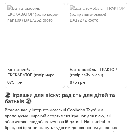
Баттатомобіль -
Баттатомобіль - ТРАКТОР
ЕКСКАВАТОР (колір море-
(колір лайм-океан)
папайя)
875 грн
875 грн
🏖️
Іграшки для піску: радість для дітей та
батьків
🏖️
Вітаємо вас у інтернет-магазині Coolbaba Toys! Ми
пропонуємо широкий асортимент іграшок для піску, які
обов'язково сподобаються вашій дитині. Наші якісні та
брендові іграшки стануть чудовим доповненням до ваших