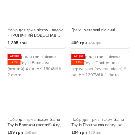
Набір для гри з піском і водою
Граблі металеві nic сині
- ТРОПІЧНИЙ ВОДОСПАД
(млинок для гри у ванні, в
1 395 грн
409 грн
454 грн
басейні, на пляжі)
АКЦІЯ
АКЦІЯ
−23%
−19%
Набір для гри з піском Same
Набір для гри з піском Same
Toy із Валиком (жовтий) 4 од.
Toy із Повітряною вертушкою
(зелене відро) 8 од.
199 грн
104 грн
258 грн
129 грн