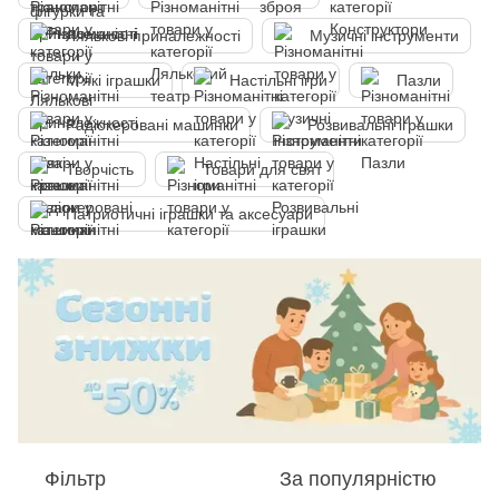
Лялькові приналежності
Музичні інструменти
М'які іграшки
Настільні ігри
Пазли
Радіокеровані машинки
Розвивальні іграшки
Творчість
Товари для свят
Патриотичні іграшки та аксесуари
Фільтр
За популярністю