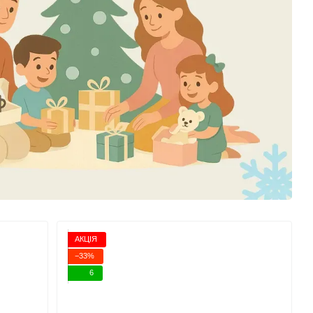
АКЦІЯ
−33%
6