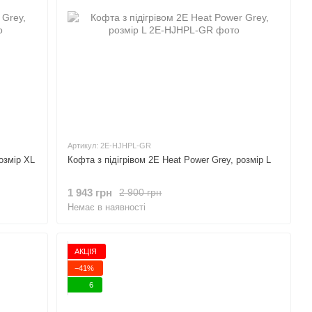
Артикул: 2E-HJHPL-GR
озмір XL
Кофта з підігрівом 2E Heat Power Grey, розмір L
1 943 грн
2 900 грн
Немає в наявності
АКЦІЯ
−41%
6