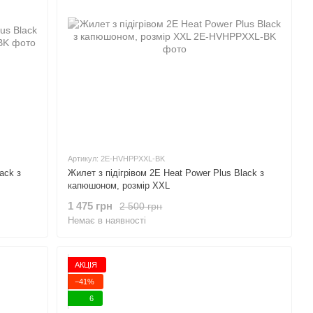
Артикул: 2E-HVHPPXXL-BK
ack з
Жилет з підігрівом 2E Heat Power Plus Black з
капюшоном, розмір XXL
1 475 грн
2 500 грн
Немає в наявності
АКЦІЯ
−41%
6