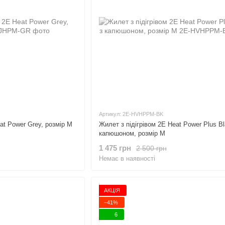
Артикул: 2E-HVHPPM-BK
at Power Grey, розмір M
Жилет з підігрівом 2E Heat Power Plus Bl
капюшоном, розмір M
1 475 грн
2 500 грн
Немає в наявності
АКЦІЯ
−41%
6