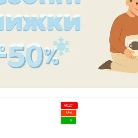
АКЦІЯ
−33%
6