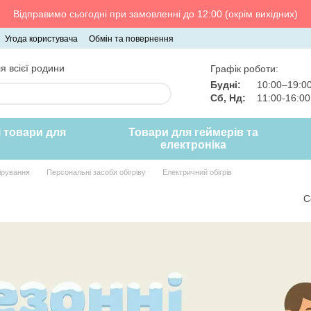
Відправимо сьогодні при замовленні до 12:00 (окрім вихідних)
Угода користувача
Обмін та повернення
я всієї родини
Графік роботи:
Будні:
10:00–19:0
Сб, Нд:
11:00-16:0
і товари для
Товари для геймерів та
електроніка
ірування
Персональні засоби обігріву
Електричний обігрів
С