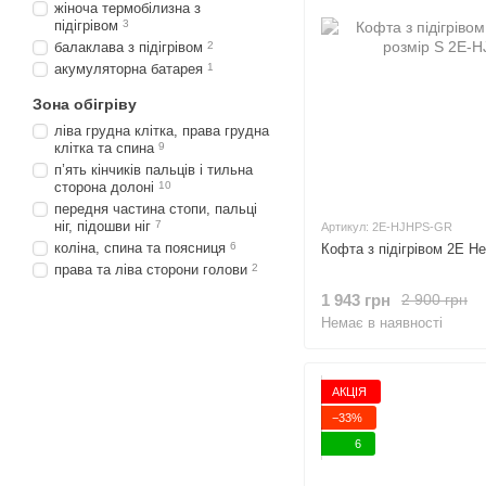
жіноча термобілизна з
підігрівом
3
балаклава з підігрівом
2
акумуляторна батарея
1
Зона обігріву
ліва грудна клітка, права грудна
клітка та спина
9
п’ять кінчиків пальців і тильна
сторона долоні
10
передня частина стопи, пальці
ніг, підошви ніг
7
Артикул: 2E-HJHPS-GR
коліна, спина та поясниця
6
Кофта з підігрівом 2E He
права та ліва сторони голови
2
1 943 грн
2 900 грн
Немає в наявності
АКЦІЯ
−33%
6