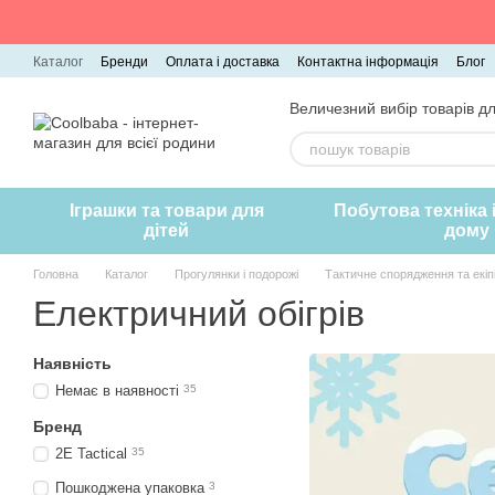
Перейти до основного контенту
Каталог
Бренди
Оплата і доставка
Контактна інформація
Блог
Величезний вибір товарів дл
Іграшки та товари для
Побутова техніка 
дітей
дому
Головна
Каталог
Прогулянки і подорожі
Тактичне спорядження та екіп
Електричний обігрів
Наявність
Немає в наявності
35
Бренд
2E Tactical
35
Пошкоджена упаковка
3