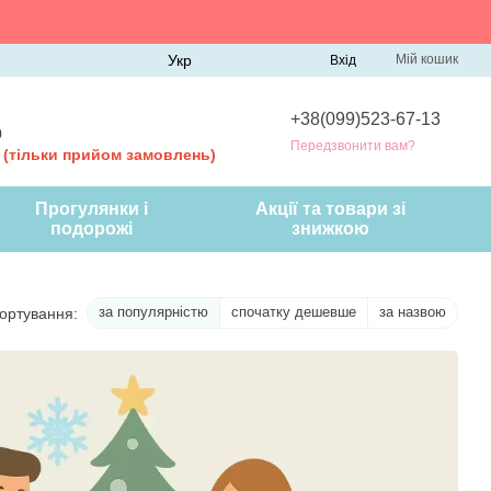
Укр
Мій кошик
Вхід
+38(099)523-67-13
0
Передзвонити вам?
0
(тільки прийом замовлень)
Прогулянки і
Акції та товари зі
подорожі
знижкою
за популярністю
спочатку дешевше
за назвою
ортування: