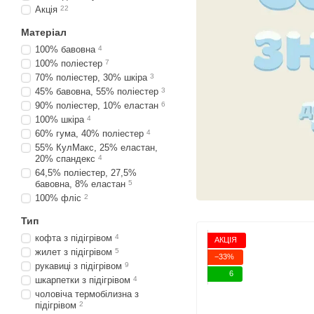
Акція
22
Матеріал
100% бавовна
4
100% поліестер
7
70% поліестер, 30% шкіра
3
45% бавовна, 55% поліестер
3
90% поліестер, 10% еластан
6
100% шкіра
4
60% гума, 40% поліестер
4
55% КулМакс, 25% еластан,
20% спандекс
4
64,5% поліестер, 27,5%
бавовна, 8% еластан
5
100% фліс
2
Тип
кофта з підігрівом
4
АКЦІЯ
жилет з підігрівом
5
−33%
рукавиці з підігрівом
9
6
шкарпетки з підігрівом
4
чоловіча термобілизна з
підігрівом
2