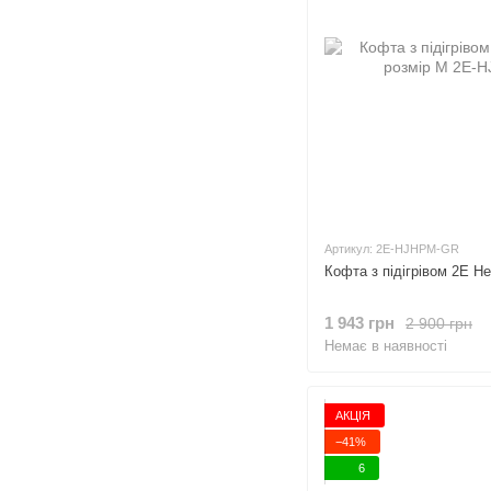
Артикул: 2E-HJHPM-GR
Кофта з підігрівом 2E He
1 943 грн
2 900 грн
Немає в наявності
АКЦІЯ
−41%
6