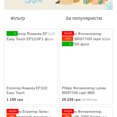
Фільтр
За популярністю
6
АКЦІЯ
−14%
6
Епілятор Rowenta EP1110
Philips Фотоепілятор Lumea
Easy Touch
BRI977/00 серії 9900
1 199 грн
29 239 грн
33 999 грн
АКЦІЯ
АКЦІЯ
−4%
−5%