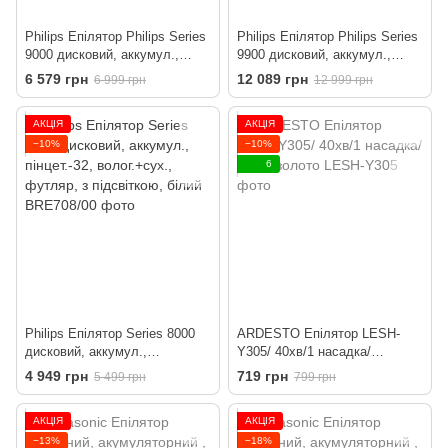
Philips Епілятор Philips Series
Philips Епілятор Philips Series
9000 дисковий, аккумул.,
9900 дисковий, аккумул.,
пінцет.-32, волог.+сух.,
пінцет.-32, волог.+сух.,
6 579 грн
12 089 грн
6 999 грн
12 999 грн
насадок-4, футляр, рожевий
насадок-6, футляр, білий
АКЦІЯ
АКЦІЯ
−10%
−10%
6
Philips Епілятор Series 8000
ARDESTO Епілятор LESH-
дисковий, аккумул.,
Y305/ 40хв/1 насадка/
пінцет.-32, волог.+сух.,
чорн+золото
4 949 грн
719 грн
5 499 грн
799 грн
футляр, з підсвіткою, білий
АКЦІЯ
АКЦІЯ
−13%
−18%