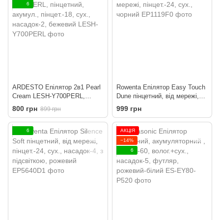
6
ARDESTO Епілятор 2в1 Pearl
Rowenta Епілятор Easy Touch
Cream LESH-Y700PERL,
Dune пінцетний, від мережі,
пінцетний, акумул., пінцет.-18,
пінцет.-24, сух., чорний
800 грн
999 грн
899 грн
сух., насадок-2, бежевий
6
АКЦІЯ
−14%
6