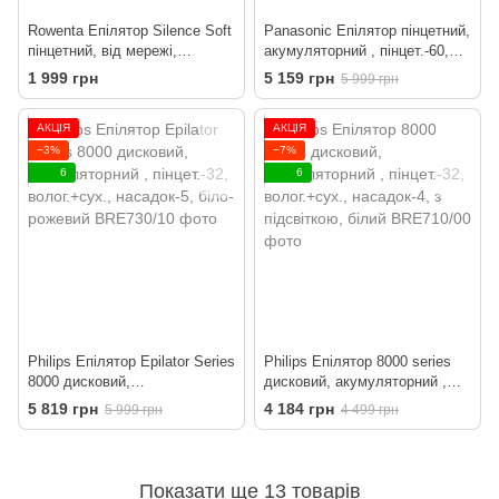
Rowenta Епілятор Silence Soft
Panasonic Епілятор пінцетний,
пінцетний, від мережі,
акумуляторний , пінцет.-60,
пінцет.-24, сух., насадок-4, з
волог.+сух., насадок-5,
1 999 грн
5 159 грн
5 999 грн
підсвіткою, рожевий
футляр, рожевий-білий
АКЦІЯ
АКЦІЯ
−3%
−7%
6
6
Philips Епілятор Epilator Series
Philips Епілятор 8000 series
8000 дисковий,
дисковий, акумуляторний ,
акумуляторний , пінцет.-32,
пінцет.-32, волог.+сух.,
5 819 грн
4 184 грн
5 999 грн
4 499 грн
волог.+сух., насадок-5, біло-
насадок-4, з підсвіткою, білий
рожевий
Показати ще 13 товарів