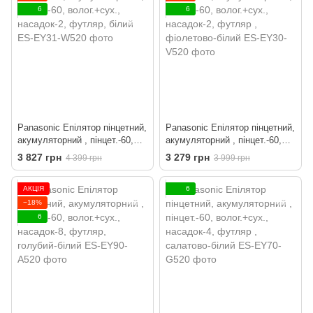
6
6
Panasonic Епілятор пінцетний,
Panasonic Епілятор пінцетний,
акумуляторний , пінцет.-60,
акумуляторний , пінцет.-60,
волог.+сух., насадок-2,
волог.+сух., насадок-2,
3 827 грн
3 279 грн
4 399 грн
3 999 грн
футляр, білий
футляр , фіолетово-білий
АКЦІЯ
6
−18%
6