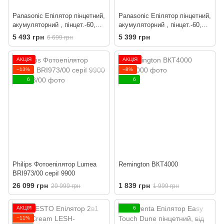
Panasonic Епілятор пінцетний,
Panasonic Епілятор пінцетний,
акумуляторний , пінцет.-60,
акумуляторний , пінцет.-60,
волог.+сух., насадок-8,
волог.+сух., насадок-4,
5 493 грн
5 399 грн
6 699 грн
футляр, голубий-білий
футляр , салатово-білий
АКЦІЯ
АКЦІЯ
−13%
−8%
6
6
Philips Фотоепілятор Lumea
Remington ВКТ4000
BRI973/00 серії 9900
26 099 грн
1 839 грн
29 999 грн
1 999 грн
АКЦІЯ
6
−11%