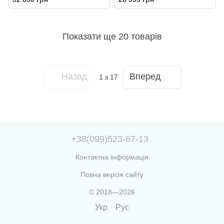
F512GB, UMA, WiFi, кл+м, 3р,
8GB, F512GB, UMA, WiFi,
DOS, чорний
кл+м, Lin, чорний
Показати ще 20 товарів
Назад
Вперед
1
з 17
+38(099)523-67-13
Контактна інформація
Повна версія сайту
© 2018—2026
Укр
Рус