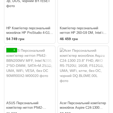
HP Комп'ютер персональний
Комп'ютер персональний
моноблок HP ProStudio 4-G1i
неттоп HP 260-G9 DM, Intel i3-
23.8" FHD IPS AG, Intel U5-
1315U, 8GB, F512GB, UMA,
54 749 грн
46 459 грн
225T, 16GB, F512GB, UMA,
WiFi, кл+м, 3р, Win11P
WiFi, кл+м, 3р, DOS, чорний
6
ASUS Персональний
Acer Персональний комп'ютер
комп'ютер неттоп PN42-
моноблок Aspire C24-1300
BBN200MV MFF, Intel N200,
23.8" FHD, AMD R5-7520U,