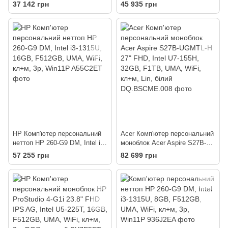
1315U, 8GB, F512GB, UMA,
14100T, 8GB, F512GB, UMA,
37 142 грн
45 935 грн
WiFi, кл+м, DOS
WiFi, кл+м, Lin
HP Комп'ютер персональний
Acer Комп'ютер персональний
неттоп HP 260-G9 DM, Intel i3-
моноблок Acer Aspire S27B-
1315U, 16GB, F512GB, UMA,
UGMTL-H 27" FHD, Intel U7-
57 255 грн
82 699 грн
WiFi, кл+м, 3р, Win11P
155H, 32GB, F1TB, UMA, WiFi,
кл+м, Lin, білий