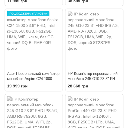
11 999 грн
38 599 грн
2*SO-DIMM, SATA+M.2SSD,
16GB, F512GB, UMA, WiFi,
UMA, WiFi, VESA, без ОС
кл+м, без ОС, чорний
ПОШКОДЖЕНА УПАКОВКА
Acer Персональний комп'ютер
HP Комп'ютер персональний
моноблок Aspire C24-1800
моноблок 245-G10 23.8" FHD
23.8" FHD, Intel i3-1305U, 8GB,
IPS AG, AMD R3-7320U, 8GB,
19 999 грн
28 668 грн
F512GB, UMA, WiFi, кл+м, без
F512GB, UMA, WiFi, 2р, DOS,
ОС, чорний
чорний