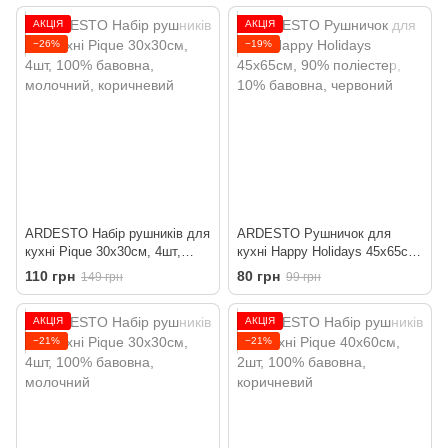
АКЦІЯ
АКЦІЯ
−26%
−19%
ARDESTO Набір рушників для
ARDESTO Рушничок для
кухні Pique 30x30см, 4шт,
кухні Happy Holidays 45х65см,
100% бавовна, молочний,
90% поліестер, 10% бавовна,
110 грн
80 грн
149 грн
99 грн
коричневий
червоний
АКЦІЯ
АКЦІЯ
−21%
−21%