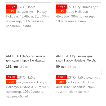
АКЦІЯ
АКЦІЯ
−19%
−19%
ARDESTO Набір рушничків
ARDESTO Рушничок для
для кухні Happy Holidays
кухні Happy Holidays 45х65см,
45х65см, 2шт, 90% поліестер,
90% поліестер, 10% бавовна,
161 грн
80 грн
199 грн
99 грн
10% бавовна, червоний, білий
білий
АКЦІЯ
АКЦІЯ
−19%
−26%