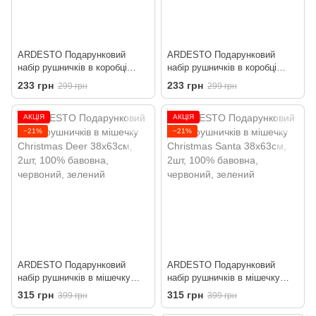
ARDESTO Подарунковий
ARDESTO Подарунковий
набір рушничків в коробці
набір рушничків в коробці
Christmas Tree 38х63см, 2шт,
Christmas Gingerbread
233 грн
233 грн
299 грн
299 грн
100% бавовна, зелений
38х63см, 2шт, 100% бавовна,
червоний
АКЦІЯ
АКЦІЯ
−21%
−21%
ARDESTO Подарунковий
ARDESTO Подарунковий
набір рушничків в мішечку
набір рушничків в мішечку
Christmas Deer 38х63см, 2шт,
Christmas Santa 38х63см, 2шт,
315 грн
315 грн
399 грн
399 грн
100% бавовна, червоний,
100% бавовна, червоний,
зелений
зелений