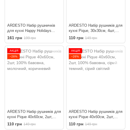
ARDESTO Набір рушничків
ARDESTO Набір рушників для
для кухні Happy Holidays
кухні Pique, 30x30см, 4шт,
45х65см, 2шт, 90% поліестер,
100% бавовна, сірий темний,
161 грн
110 грн
199 грн
149 грн
10% бавовна, червоно-білий
сірий світлий
АКЦІЯ
АКЦІЯ
−26%
−26%
ARDESTO Набір рушників для
ARDESTO Набір рушників для
кухні Pique 40x60см, 2шт,
кухні Pique 40x60см, 2шт,
100% бавовна, молочний,
100% бавовна, сірий темний,
110 грн
110 грн
149 грн
149 грн
коричневий
сірий світлий