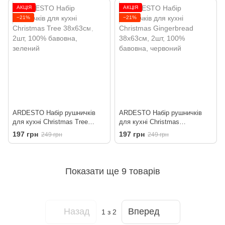
АКЦІЯ
АКЦІЯ
−21%
−21%
ARDESTO Набір рушничків
ARDESTO Набір рушничків
для кухні Christmas Tree
для кухні Christmas
38х63см, 2шт, 100% бавовна,
Gingerbread 38х63см, 2шт,
197 грн
197 грн
249 грн
249 грн
зелений
100% бавовна, червоний
Показати ще 9 товарів
Назад
Вперед
1
з 2