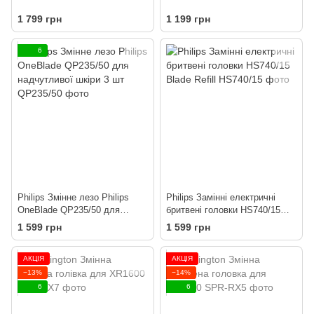
1 799 грн
1 199 грн
6
Philips Змінне лезо Philips
Philips Замінні електричні
OneBlade QP235/50 для
бритвені головки HS740/15
надчутливої шкіри 3 шт
Blade Refill
1 599 грн
1 599 грн
АКЦІЯ
АКЦІЯ
−13%
−14%
6
6