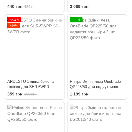
440 грн
3 069 грн
489 грн
АКЦІЯ
6
−10%
ARDESTO Змінна бриюча
Philips Змінні леза OneBlade
голівка для SHR-5WPR
QP225/50 для надчутливої
шкіри 2 шт
359 грн
1 199 грн
399 грн