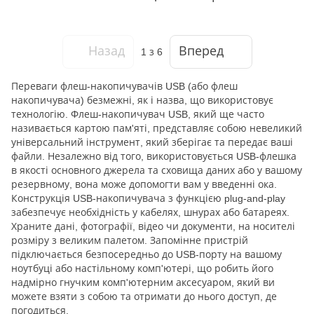
Назад
Вперед
1
з 6
Переваги флеш-накопичувачів USB (або флеш
накопичувача) безмежні, як і назва, що використовує
технологію. Флеш-накопичувач USB, який ще часто
називається картою пам'яті, представляє собою невеликий
універсальний інструмент, який зберігає та передає ваші
файли. Незалежно від того, використовується USB-флешка
в якості основного джерела та сховища даних або у вашому
резервному, вона може допомогти вам у введенні ока.
Конструкція USB-накопичувача з функцією plug-and-play
забезпечує необхідність у кабелях, шнурах або батареях.
Храните дані, фотографії, відео чи документи, на носителі
розміру з великим палетом. Запомінне пристрій
підключається безпосередньо до USB-порту на вашому
ноутбуці або настільному комп'ютері, що робить його
надмірно гнучким комп'ютерним аксесуаром, який ви
можете взяти з собою та отримати до нього доступ, де
погодиться.