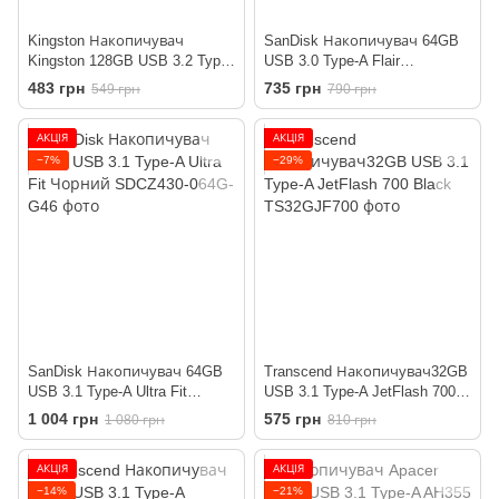
Kingston Накопичувач
SanDisk Накопичувач 64GB
Kingston 128GB USB 3.2 Type-
USB 3.0 Type-A Flair
A Gen1 DT Exodia S
R150MB/s Срібний
483 грн
735 грн
549 грн
790 грн
АКЦІЯ
АКЦІЯ
−7%
−29%
SanDisk Накопичувач 64GB
Transcend Накопичувач32GB
USB 3.1 Type-A Ultra Fit
USB 3.1 Type-A JetFlash 700
Чорний
Black
1 004 грн
575 грн
1 080 грн
810 грн
АКЦІЯ
АКЦІЯ
−14%
−21%