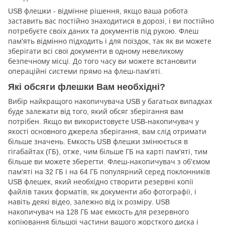
USB флешки - відмінне рішення, якщо ваша робота
заставить вас постійно знаходитися в дорозі, і ви постійно
потребуєте своїх даних та документів під рукою. Флеш
пам'ять відмінно підходить і для поїздок, так як ви можете
зберігати всі свої документи в одному невеликому
безпечному місці. До того часу ви можете встановити
операційні системи прямо на флеш-пам'яті.
Які обсяги флешки Вам необхідні?
Вибір найкращого накопичувача USB у багатьох випадках
буде залежати від того, який обсяг зберігання вам
потрібен. Якщо ви використовуєте USB-накопичувач у
якості основного джерела зберігання, вам слід отримати
більше значень. Емкость USB флешки змінюється в
гігабайтах (ГБ), отже, чим більше ГБ на карті пам'яті, тим
більше ви можете зберегти. Флеш-накопичувач з об'ємом
пам'яті на 32 ГБ і на 64 ГБ популярний серед поклонників
USB флешек, який необхідно створити резервні копії
файлів таких форматів, як документи або фотографії, і
навіть деякі відео, залежно від їх розміру. USB
накопичувач на 128 ГБ має емкость для резервного
копіювання більшої частини вашого жорсткого диска і