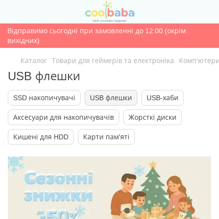
Відправимо сьогодні при замовленні до 12:00 (окрім
вихідних)
Каталог
Товари для геймерів та електроніка
Комп'ютери
USB флешки
SSD накопичувачі
USB флешки
USB-хаби
Аксесуари для накопичувачів
Жорсткі диски
Кишені для HDD
Карти пам'яті