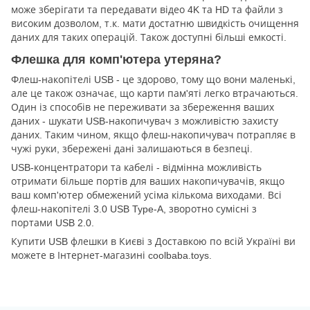
може зберігати та передавати відео 4K та HD та файли з
високим дозволом, т.к. мати достатню швидкість очищення
даних для таких операцій. Також доступні більші емкості.
Флешка для комп'ютера утеряна?
Флеш-накопітелі USB - це здорово, тому що вони маленькі,
але це також означає, що карти пам'яті легко втрачаються.
Один із способів не переживати за збереження ваших
даних - шукати USB-накопичувач з можливістю захисту
даних. Таким чином, якщо флеш-накопичувач потрапляє в
чужі руки, збережені дані залишаються в безпеці.
USB-концентратори та кабелі - відмінна можливість
отримати більше портів для ваших накопичувачів, якщо
ваш комп'ютер обмежений усіма кількома виходами. Всі
флеш-накопітелі 3.0 USB Type-A, зворотно сумісні з
портами USB 2.0.
Купити USB флешки в Києві з Доставкою по всій Україні ви
можете в Інтернет-магазині coolbaba.toys.