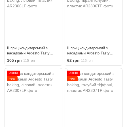
Шприц кондитерський з
Шприц кондитерський з
насадками Ardesto Tasty
насадками Ardesto Tasty
baking, ліловий, пластик
baking, тіфані голубий,
105 грн
62 грн
115 грн
115 грн
пластик
АКЦІЯ
АКЦІЯ
−9%
−9%