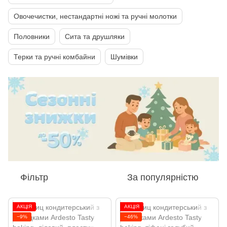
Овочечистки, нестандартні ножі та ручні молотки
Половники
Сита та друшляки
Терки та ручні комбайни
Шумівки
Фільтр
За популярністю
АКЦІЯ
АКЦІЯ
−9%
−46%