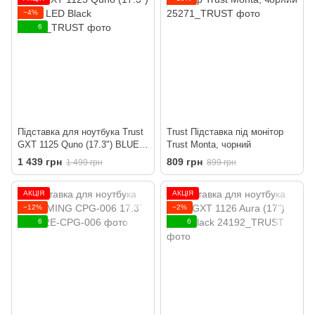
−4%
6
Підставка для ноутбука Trust
Trust Підставка під монітор
GXT 1125 Quno (17.3") BLUE
Trust Monta, чорний
LED Black
1 439 грн
809 грн
1 499 грн
899 грн
АКЦІЯ
АКЦІЯ
−12%
−2%
6
6