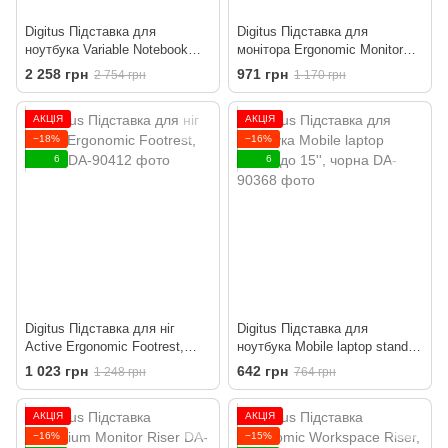
Digitus Підставка для
Digitus Підставка для
ноутбука Variable Notebook
монітора Ergonomic Monitor
Stand, до 17'', USB-C Dock 5-
Riser, до 10кг, чорна
2 258 грн
971 грн
2 754 грн
1 170 грн
Port, сіра
АКЦІЯ
АКЦІЯ
−18%
−16%
6
6
Digitus Підставка для ніг
Digitus Підставка для
Active Ergonomic Footrest,
ноутбука Mobile laptop stand,
чорна
до 15'', чорна
1 023 грн
642 грн
1 248 грн
764 грн
АКЦІЯ
АКЦІЯ
−16%
−15%