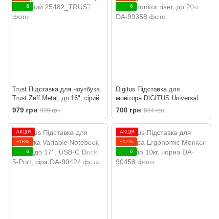
6
6
Trust Підставка для ноутбука
Digitus Підставка для
Trust Zeff Metal, до 16", сірий
монітора DIGITUS Universal
glass monitor riser, до 20кг
979 грн
700 грн
999 грн
854 грн
АКЦІЯ
АКЦІЯ
−18%
−17%
6
6