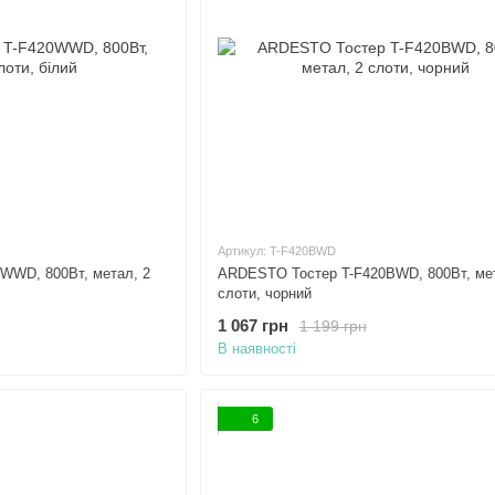
Артикул: T-F420BWD
WWD, 800Вт, метал, 2
ARDESTO Тостер T-F420BWD, 800Вт, мет
слоти, чорний
1 067 грн
1 199 грн
В наявності
6