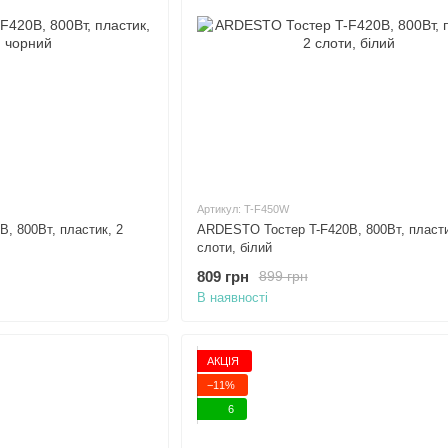
Артикул: T-F450W
, 800Вт, пластик, 2
ARDESTO Тостер T-F420B, 800Вт, пласти
слоти, білий
809 грн
899 грн
В наявності
АКЦІЯ
−11%
6