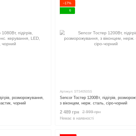
−17%
6
Артикул: STS4050SS
дігрів, розморожування,
Sencor Тостер 1200Вт, підігрів, розморо
ластик, чорний
з віконцем, нерж. сталь, сіро-чорний
2 489 грн
2 999 грн
Немає в наявності