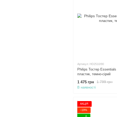
Артикул: HD2510/90
Philips Тостер Essentials
пластик, темно-сірий
1 475 грн
1 799 грн
В наявності
АКЦІЯ
−19%
6