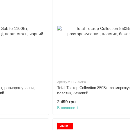
Артикул: TT720AE0
Вт, розморожування,
Tefal Тостер Collection 850Вт, розморожу
ний
пластик, бежевий
2 499 грн
В наявності
АКЦІЯ