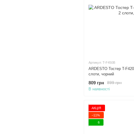
Артикул: T-F450B
ARDESTO Тостер T-F420B
слоти, чорний
809 грн
899 грн
В наявності
АКЦІЯ
−11%
6