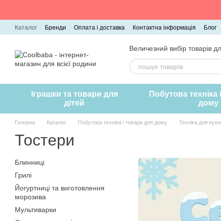
Перейти до основного контенту
Каталог
Бренди
Оплата і доставка
Контактна інформація
Блог
Величезний вибір товарів дл
Іграшки та товари для
Побутова техніка 
дітей
дому
Головна
Каталог
Побутова техніка і товари для дому
Техніка для кухн
Тостери
Блинниці
Грилі
Йогуртниці та виготовлення
морозива
Мультиварки