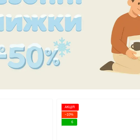
АКЦІЯ
−10%
6