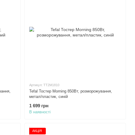
Артикул: TT2M1810
вання,
Tefal Тостер Morning 850Вт, розморожування,
метал/пластик, синій
1 699 грн
В наявності
АКЦІЯ