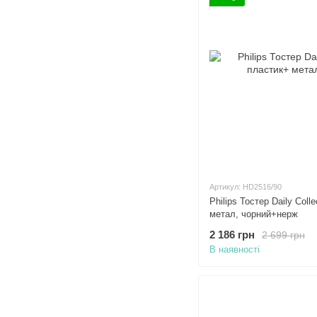
Артикул: HD2516/90
Philips Тостер Daily Coll
метал, чорний+нерж
2 186 грн
2 699 грн
В наявності