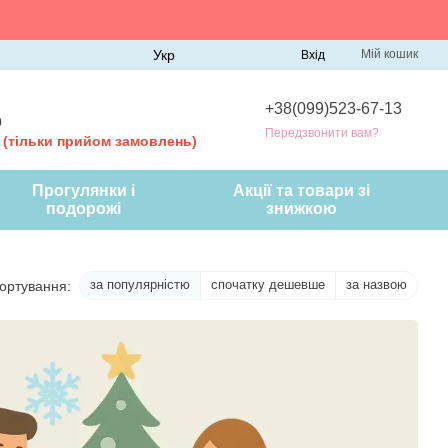
Укр
Мій кошик
Вхід
+38(099)523-67-13
0
Передзвонити вам?
0
(тільки прийом замовлень)
Прогулянки і
Акції та товари зі
подорожі
знижкою
за популярністю
спочатку дешевше
за назвою
ортування: