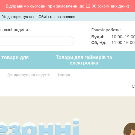
Відправимо сьогодні при замовленні до 12:00 (окрім вихідних)
Угода користувача
Обмін та повернення
я всієї родини
Графік роботи:
Будні:
10:00–19:0
Сб, Нд:
11:00-16:0
і товари для
Товари для геймерів та
електроніка
і
Для приготування продуктів
Тостери
С