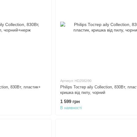
Артикул: HD2582/90
ection, 830Вт, пластик+
Philips Тостер aily Collection, 830Вт, плас
кришка від пилу, чорний
1 599 грн
В наявності