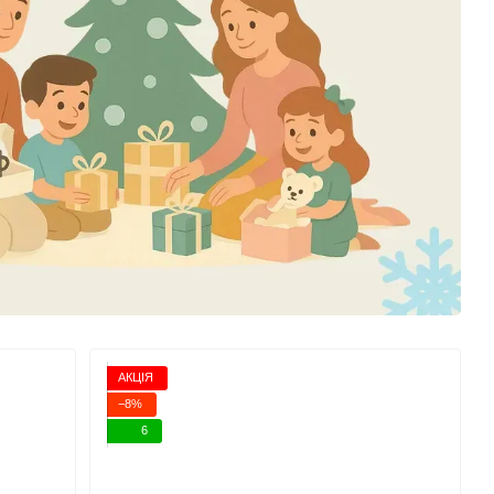
АКЦІЯ
−8%
6