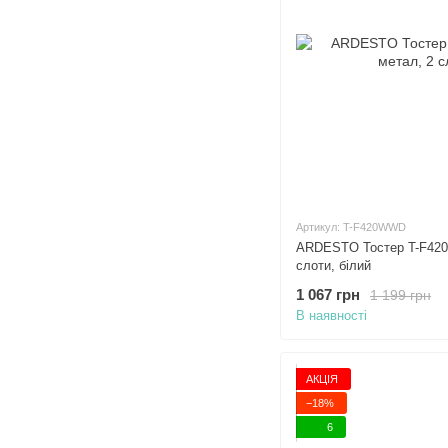
Артикул: T-F420WWD
ARDESTO Тостер T-F420
слоти, білий
1 067 грн
1 199 грн
В наявності
АКЦІЯ
−18%
6