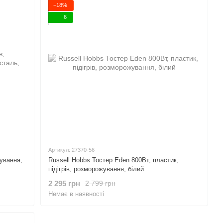
−18%
6
Артикул: 27370-56
жування,
Russell Hobbs Тостер Eden 800Вт, пластик,
підігрів, розморожування, білий
2 295 грн
2 799 грн
Немає в наявності