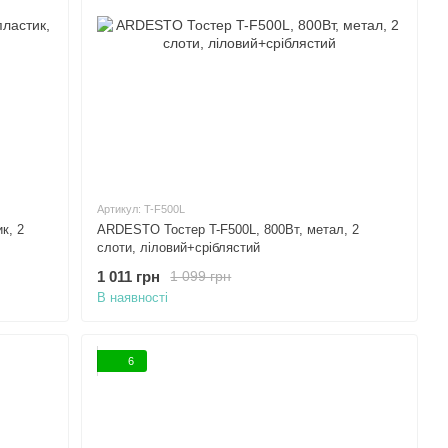
Артикул: T-F500L
к, 2
ARDESTO Тостер T-F500L, 800Вт, метал, 2
слоти, ліловий+сріблястий
1 011 грн
1 099 грн
В наявності
6