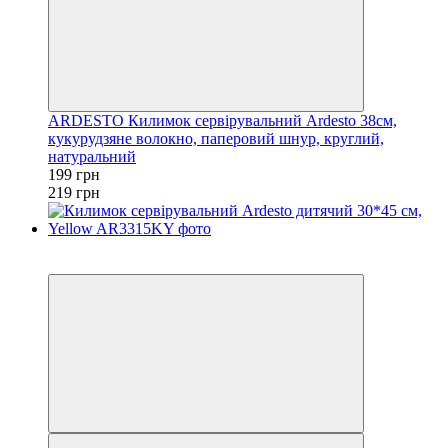
ARDESTO Килимок сервірувальний Ardesto 38см,
кукурудзяне волокно, паперовий шнур, круглий,
натуральний
199 грн
219 грн
Акція
−51%