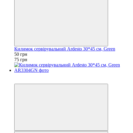
Килимок сервірувальний Ardesto 30*45 см, Green
50 грн
75 грн
Акція
−37%