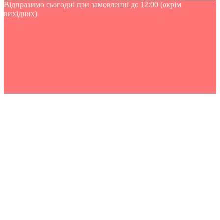
Відправимо сьогодні при замовленні до 12:00 (окрім
вихідних)