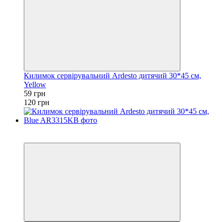
Килимок сервірувальний Ardesto дитячий 30*45 см,
Yellow
59 грн
120 грн
Акція
−51%