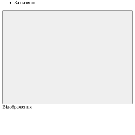
За назвою
Відображення