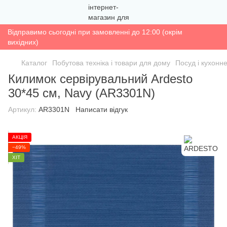
Відправимо сьогодні при замовленні до 12:00 (окрім
вихідних)
Каталог
Побутова техніка і товари для дому
Посуд і кухонн
Килимок сервірувальний Ardesto
30*45 см, Navy (AR3301N)
Артикул:
AR3301N
Написати відгук
АКЦІЯ
−49%
ХІТ