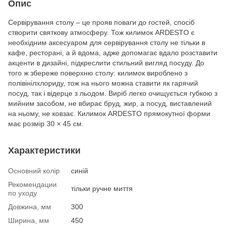
Опис
Сервірування столу – це прояв поваги до гостей, спосіб
створити святкову атмосферу. Тож килимок ARDESTO є
необхідним аксесуаром для сервірування столу не тільки в
кафе, ресторані, а й вдома, адже допомагає вдало розставити
акценти в дизайні, підкреслити стильний вигляд посуду. До
того ж збереже поверхню столу: килимок вироблено з
полівінілхлориду, тож на нього можна ставити як гарячий
посуд, так і відерце з льодом. Виріб легко очищується губкою з
мийним засобом, не вбирає бруд, жир, а посуд, виставлений
на ньому, не ковзає. Килимок ARDESTO прямокутної форми
має розмір 30 × 45 см.
Характеристики
Основний колір
синій
Рекомендации
тільки ручне миття
по уходу
Довжина, мм
300
Ширина, мм
450