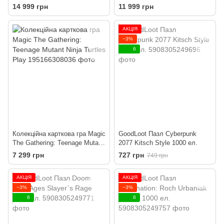
Play Booster Box
Strixhaven Play Booster box
14 999 грн
11 999 грн
АКЦІЯ
−3%
6
Колекційна карткова гра Magic
GoodLoot Пазл Cyberpunk
The Gathering: Teenage Mutant
2077 Kitsch Style 1000 ел.
Ninja Turtles Play
7 299 грн
727 грн
749 грн
АКЦІЯ
АКЦІЯ
−3%
−3%
6
6