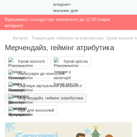
Відправимо сьогодні при замовленні до 12:00 (окрім
вихідних)
Каталог
Товари для геймерів та електроніка
Ігрові консолі 
Мерчендайз, геймінг атрибутика
Ігрові консолі
Ігрові крісла
Аксесуари до консолей
Окуляри віртуальної реальності
Мерчендайз, геймінг атрибутика
Ігри для консолей