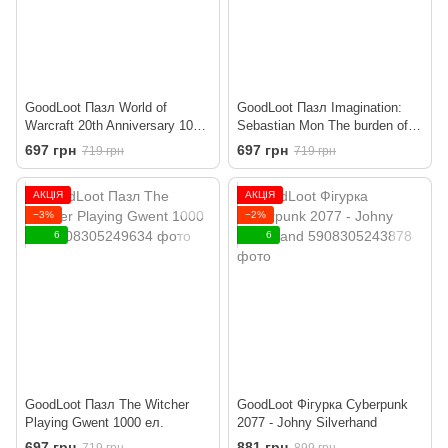
GoodLoot Пазл World of
GoodLoot Пазл Imagination:
Warcraft 20th Anniversary 1000
Sebastian Mon The burden of
ел.
experiences 1000 ел.
697 грн
697 грн
719 грн
719 грн
АКЦІЯ
АКЦІЯ
−3%
−2%
6
6
GoodLoot Пазл The Witcher
GoodLoot Фігурка Cyberpunk
Playing Gwent 1000 ел.
2077 - Johny Silverhand
697 грн
881 грн
719 грн
899 грн