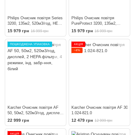
Philips Очисник повітря Series
Philips Очисник повітря
3200, 135м2, 520м3/год, HEPA
PureProtect 3200, 135м2,
+вугільний фільтр, Wi-Fi, 5
520м3/год, HEPA +вугільний
15 979 грн
15 979 грн
16 999 грн
16 999 грн
режими, сріблясто-білий
фільтр, Wi-Fi, 5 режими,
синьо-сірий
ПОШКОДЖЕНА УПАКОВКА
АКЦІЯ
−4%
Karcher Очисник повітря AF
Karcher Очисник повітря AF 30
50, 50м2, 520м3/год, дисплей,
1.024-821.0
2 HEPA фільтри, 4 режими,
22 999 грн
12 479 грн
12 999 грн
інд. забр-ння, білий
АКЦІЯ