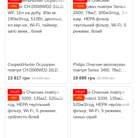
−6%
−11%
Cooper&Hunter Осушувач
Philips Очисник-зволожувач
повітря CH-D008WD2-16LD
повітря Series 3400, 78м2,
WF, 16л.на добу, 40м.кв ,
300м3/год, 3-х шар. HEPA
13 817 грн
18 689 грн
14 699 грн
20 999 грн
180м3/год, 510Вт, дисплей,
фільтр +вугільний фільтр, Wi-
ел.кер-ня, Wi-Fi, таймер, авто
Fi, 5 режими, білий
АКЦІЯ
АКЦІЯ
вимк., білий
−6%
−6%