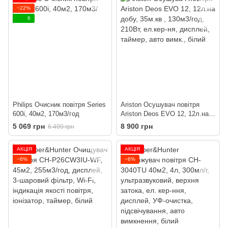
−22%
6
Philips Очисник повітря Series
Ariston Осушувач повітря
600i, 40м2, 170м3/год
Ariston Deos EVO 12, 12л.на
добу, 35м.кв , 130м3/год,
5 069 грн
8 900 грн
6 499 грн
210Вт, ел.кер-ня, дисплей,
таймер, авто вимк., білий
АКЦІЯ
АКЦІЯ
−6%
−6%