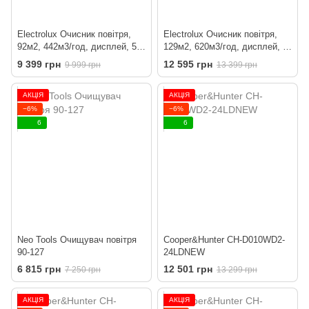
Electrolux Очисник повітря,
Electrolux Очисник повітря,
92м2, 442м3/год, дисплей, 5-и
129м2, 620м3/год, дисплей, 5-
шаровий HEPA фільтр, Wi-Fi,
и шаровий HEPA фільтр, Wi-
9 399 грн
12 595 грн
9 999 грн
13 399 грн
9 режимів, сірий
Fi, 9 режимів, сірий
АКЦІЯ
АКЦІЯ
−6%
−6%
6
6
Neo Tools Очищувач повітря
Cooper&Hunter CH-D010WD2-
90-127
24LDNEW
6 815 грн
12 501 грн
7 250 грн
13 299 грн
АКЦІЯ
АКЦІЯ