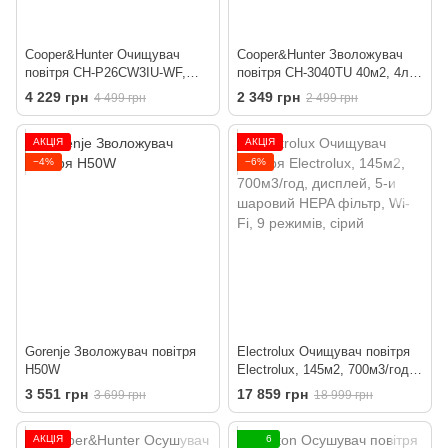
Cooper&Hunter Очищувач
Cooper&Hunter Зволожувач
повітря CH-P26CW3IU-WF,
повітря CH-3040TU 40м2, 4л,
45м2, 255м3/год, дисплей, 3-
300мл/г, ультразвуковий,
4 229 грн
2 349 грн
4 499 грн
2 499 грн
шаровий фільтр, Wi-Fi,
верхня затока, ел. кер-ння,
індикація якості повітря,
дисплей, УФ-очистка,
АКЦІЯ
АКЦІЯ
іонізатор, таймер, білий
підсвічування, авто
вимкнення, білий
−4%
−6%
Gorenje Зволожувач повітря
Electrolux Очищувач повітря
H50W
Electrolux, 145м2, 700м3/год,
дисплей, 5-и шаровий HEPA
3 551 грн
17 859 грн
3 699 грн
18 999 грн
фільтр, Wi-Fi, 9 режимів, сірий
АКЦІЯ
6