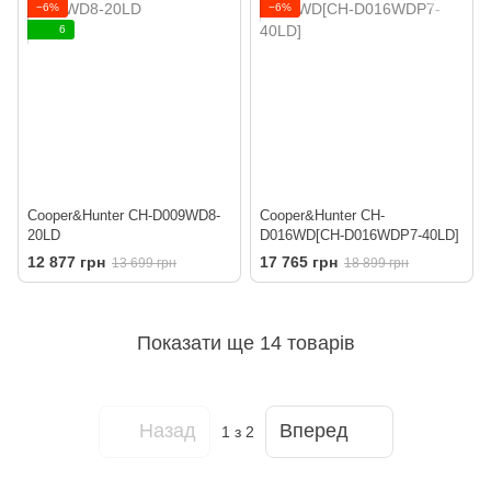
−6%
−6%
6
Cooper&Hunter CH-D009WD8-
Cooper&Hunter CH-
20LD
D016WD[CH-D016WDP7-40LD]
12 877 грн
17 765 грн
13 699 грн
18 899 грн
Показати ще 14 товарів
Назад
Вперед
1
з 2