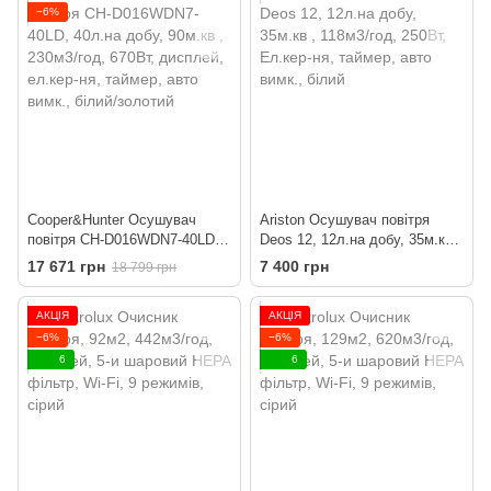
−6%
Cooper&Hunter Осушувач
Ariston Осушувач повітря
повітря CH-D016WDN7-40LD,
Deos 12, 12л.на добу, 35м.кв ,
40л.на добу, 90м.кв , 230м3/
118м3/год, 250Вт, Ел.кер-ня,
17 671 грн
7 400 грн
18 799 грн
год, 670Вт, дисплей, ел.кер-
таймер, авто вимк., білий
ня, таймер, авто вимк., білий/
АКЦІЯ
АКЦІЯ
золотий
−6%
−6%
6
6