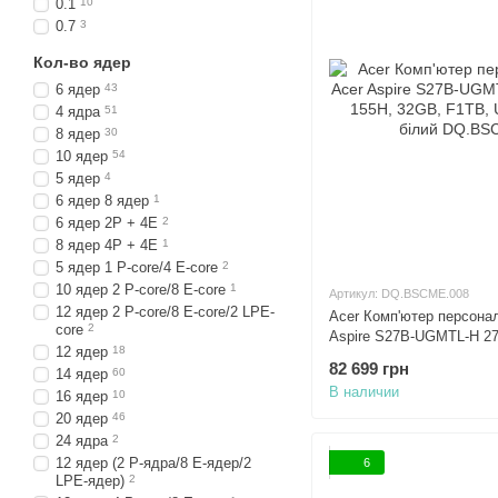
0.1
10
0.7
3
Кол-во ядер
6 ядер
43
4 ядра
51
8 ядер
30
10 ядер
54
5 ядер
4
6 ядер 8 ядер
1
6 ядер 2P + 4E
2
8 ядер 4P + 4E
1
5 ядер 1 P-core/4 E-core
2
10 ядер 2 P-core/8 E-core
1
Артикул: DQ.BSCME.008
12 ядер 2 P-core/8 E-core/2 LPE-
Acer Комп'ютер персона
core
2
Aspire S27B-UGMTL-H 27"
12 ядер
18
32GB, F1TB, UMA, WiFi, 
82 699 грн
14 ядер
60
В наличии
16 ядер
10
20 ядер
46
24 ядра
2
12 ядер (2 P-ядра/8 E-ядер/2
6
LPE-ядер)
2