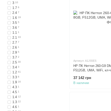
3
10
1.7
6
2.4
7
1.6
19
3.5
5
3.6
7
1.1
1
2.1
33
2.7
7
2.6
1
2.9
5
3.7
2
Артикул: A1JS5ES
2.5
30
HP ПК Неттоп 260-G9 DM,
3.4
3
F512GB, UMA, WiFi, кл
1.2
41
3.3
6
37 142 грн
1.9
16
В наличии
4.3
1
4.5
1
1.4
12
1.3
22
4.6
1