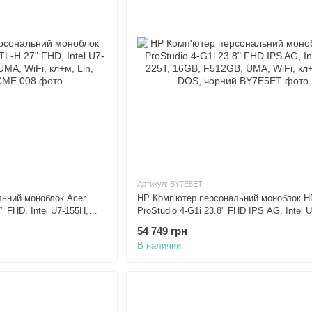
Артикул: BY7E5ET
льний моноблок Acer
HP Комп'ютер персональний моноблок H
 FHD, Intel U7-155H,
ProStudio 4-G1i 23.8" FHD IPS AG, Intel U
кл+м, Lin, білий
16GB, F512GB, UMA, WiFi, кл+м, 3р, DO
54 749 грн
чорний
В наличии