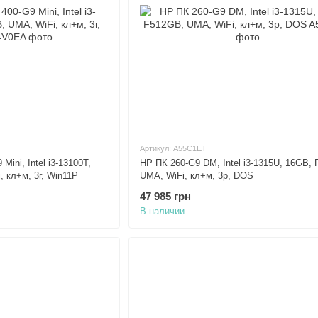
Артикул: A55C1ET
Mini, Intel i3-13100T,
HP ПК 260-G9 DM, Intel i3-1315U, 16GB,
 кл+м, 3г, Win11P
UMA, WiFi, кл+м, 3р, DOS
47 985 грн
В наличии