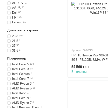
ARDESTO
1
ASUS
27
Dell
88
HP
175
Lenovo
11
Диагональ экрана
23.8
104
21.5
3
27
56
31.5
4
Артикул: 884V0EA
HP ПК Неттоп Pro 400-G9 
Процессор
8GB, F512GB, UMA, WiFi,
Intel Core i5
116
54 569 грн
Intel Core i3
58
В наличии
Intel Celeron
5
Intel Core i7
44
AMD Ryzen 3
7
AMD Ryzen 5
15
Intel Xeon
1
Intel Core i9
2
AMD Ryzen 7
4
Intel Pentium Silver
1