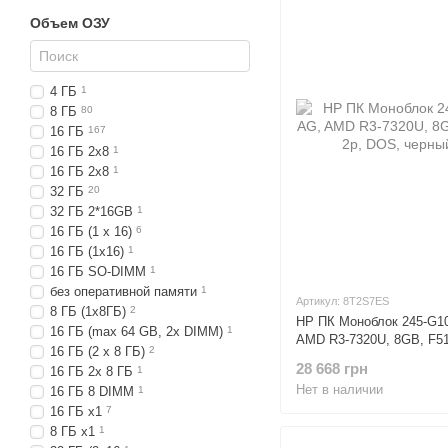
Объем ОЗУ
4 ГБ
1
8 ГБ
80
16 ГБ
167
16 ГБ 2х8
1
16 ГБ 2x8
1
32 ГБ
20
32 ГБ 2*16GB
1
16 ГБ (1 x 16)
6
16 ГБ (1x16)
1
16 ГБ SO-DIMM
1
без оперативной памяти
1
Артикул: 8T2S7ES
8 ГБ (1x8ГБ)
2
HP ПК Моноблок 245-G10
16 ГБ (max 64 GB, 2x DIMM)
1
AMD R3-7320U, 8GB, F51
16 ГБ (2 x 8 ГБ)
2
DOS, черный
28 668 грн
16 ГБ 2х 8 ГБ
1
Нет в наличии
16 ГБ 8 DIMM
1
16 ГБ x1
7
8 ГБ x1
1