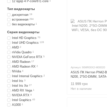
12 ядер 4 P-core/8 E-core
1
Тип видеокарты
дискретная
19
встроенная
294
без видеокарты
1
Серия видеокарты
Intel HD Graphics
70
Intel UHD Graphics
128
AMD
2
nVidia Quadro
1
NVIDIA GeForce RTX
5
AMD Radeon
17
AMD Radeon RX
2
Артикул: 90MR00X2-M00020
NVidia
4
ASUS ПК Неттоп PN42-B
Intel Internal Graphics
2
N200, 2*SO-DIMM, SATA
Intel Iris
3
VESA, без ОС
11 999 грн
Intel Iris Xe
27
Нет в наличии
AMD RX Vega
1
NVIDIA RTX
9
Intel Graphics
45
A1000
1