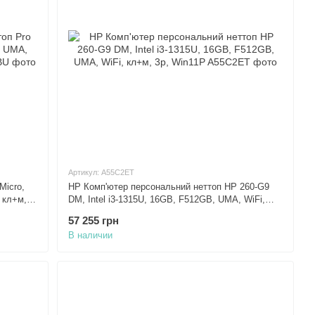
Артикул: A55C2ET
Micro,
HP Комп'ютер персональний неттоп HP 260-G9
 кл+м,
DM, Intel i3-1315U, 16GB, F512GB, UMA, WiFi,
кл+м, 3р, Win11P
57 255 грн
В наличии