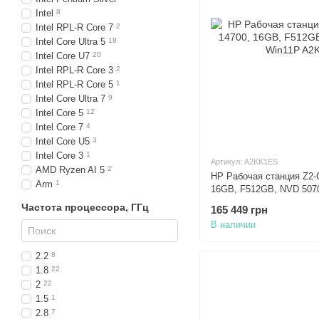
Intel
8
Intel RPL-R Core 7
2
Intel Core Ultra 5
18
Intel Core U7
20
Intel RPL-R Core 3
2
Intel RPL-R Core 5
1
Intel Core Ultra 7
9
Intel Core 5
12
Intel Core 7
4
Intel Core U5
3
Intel Core 3
1
Артикул: A2KK1ES
AMD Ryzen AI 5
2
HP Рабочая станция Z2-G
Arm
1
16GB, F512GB, NVD 5070
Частота процессора, ГГц
165 449 грн
В наличии
2.2
8
1.8
22
2
22
1.5
1
2.8
7