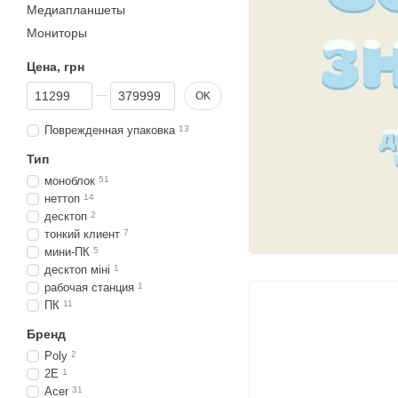
Медиапланшеты
Мониторы
Цена, грн
От Цена, грн
До Цена, грн
OK
Поврежденная упаковка
13
Тип
моноблок
51
неттоп
14
десктоп
2
тонкий клиент
7
мини-ПК
5
десктоп міні
1
рабочая станция
1
ПК
11
Бренд
Poly
2
2E
1
Acer
31