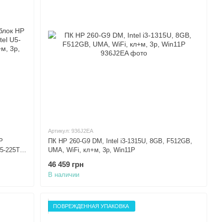
Артикул: 936J2EA
P
ПК HP 260-G9 DM, Intel i3-1315U, 8GB, F512GB,
5-225T,
UMA, WiFi, кл+м, 3р, Win11P
S,
46 459 грн
В наличии
ПОВРЕЖДЕННАЯ УПАКОВКА