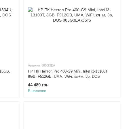
Артикул: 885G3EA
 16GB,
HP ПК Неттоп Pro 400-G9 Mini, Intel i3-13100T,
8GB, F512GB, UMA, WiFi, кл+м, 3р, DOS
44 489 грн
В наличии