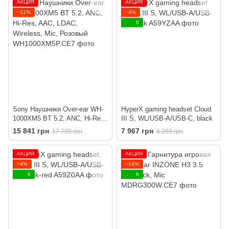
АКЦИЯ
АКЦИЯ
−11%
−4%
6
Sony Наушники Over-ear WH-
HyperX gaming headset Cloud
1000XM5 BT 5.2, ANC, Hi-Res,
III S, WL/USB-A/USB-C, black
AAC, LDAC, Wireless, Mic,
15 841 грн
7 967 грн
17 799 грн
8 299 грн
Розовый
АКЦИЯ
АКЦИЯ
−4%
−14%
6
6