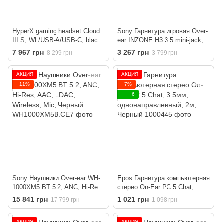
HyperX gaming headset Cloud
Sony Гарнитура игровая Over-
III S, WL/USB-A/USB-C, black-
ear INZONE H3 3.5 mini-jack,
red
Mic
7 967 грн
3 267 грн
8 299 грн
3 799 грн
АКЦИЯ
АКЦИЯ
−11%
−7%
6
Sony Наушники Over-ear WH-
Epos Гарнитура компьютерная
1000XM5 BT 5.2, ANC, Hi-Res,
стерео On-Ear PC 5 Chat,
AAC, LDAC, Wireless, Mic,
3.5мм, однонаправленный,
15 841 грн
1 021 грн
17 799 грн
1 098 грн
Черный
2м, Черный
АКЦИЯ
АКЦИЯ