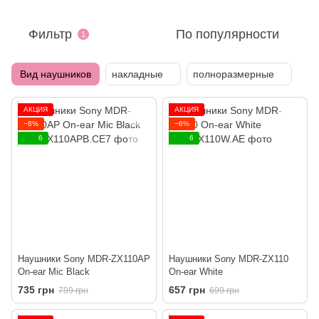
Фильтр
По популярности
1
Вид наушников
накладные
полноразмерные
АКЦИЯ
АКЦИЯ
−8%
−6%
6
6
Наушники Sony MDR-ZX110AP
Наушники Sony MDR-ZX110
On-ear Mic Black
On-ear White
735 грн
657 грн
799 грн
699 грн