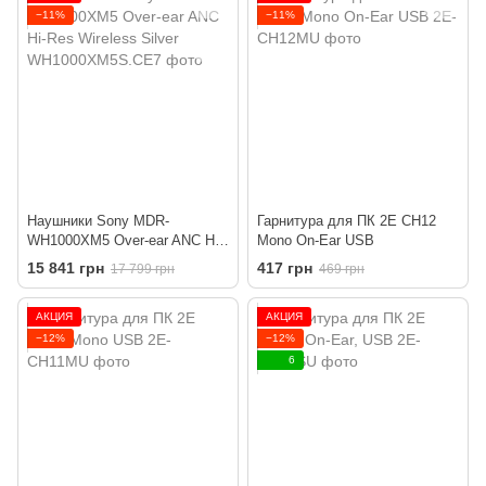
−11%
−11%
Наушники Sony MDR-
Гарнитура для ПК 2E CH12
WH1000XM5 Over-ear ANC Hi-
Mono On-Ear USB
Res Wireless Silver
15 841 грн
417 грн
17 799 грн
469 грн
АКЦИЯ
АКЦИЯ
−12%
−12%
6