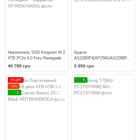
Накопитель SSD Kingston M.2
Apacer
4TB PCIe 4.0 Fury Renegade +
AS2280P4[AP256GAS2280P4-
радиатор
1]
40 789 грн
3 050 грн
АКЦИЯ
6
−2%
6