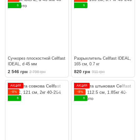
6
6
Сучкорез плоскостной Cellfast
Разрыхлитель Cellfast IDEAL,
IDEAL, d 45 мм
165 см, 0.7 кг
2 546 грн
820 грн
2 798 грн
911 грн
АКЦИЯ
АКЦИЯ
−8%
−8%
6
6