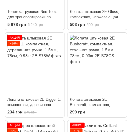
Тележка грузовая Neo Tools
Лопата штыковая 2E Gloss,
для транспортировки по
компактная, нержавеющая
лестнице, складная, до 150 кг
сталь, 2мм, 70см, 0.95кг
5 678 грн
503 грн
6 240 грн
599 грн
АКЦИЯ
−16%
Лопата штыковая 2E Digger 1,
Лопата штыковая 2E
компактная, деревянная
Bushcraft, компактная,
ручка, 1.5мм, 78см, 0.93кг
стальная ручка, 1.5мм, 78см,
234 грн
299 грн
279 грн
0.93кг
АКЦИЯ
АКЦИЯ
−9%
−10%