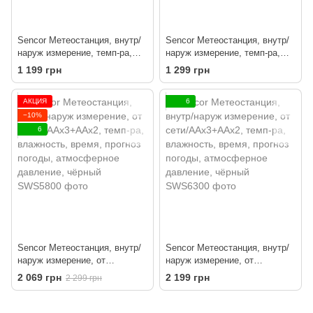
Sencor Метеостанция, внутр/
Sencor Метеостанция, внутр/
наруж измерение, темп-ра,
наруж измерение, темп-ра,
влажность, время, прогноз
влажность, время, прогноз
1 199 грн
1 299 грн
погоды, белый
погоды, чёрный
АКЦИЯ
6
−10%
6
Sencor Метеостанция, внутр/
Sencor Метеостанция, внутр/
наруж измерение, от
наруж измерение, от
сети/AAAх3+AAx2, темп-ра,
сети/AAх3+AAx2, темп-ра,
2 069 грн
2 199 грн
2 299 грн
влажность, время, прогноз
влажность, время, прогноз
погоды, атмосферное
погоды, атмосферное
давление, чёрный
давление, чёрный