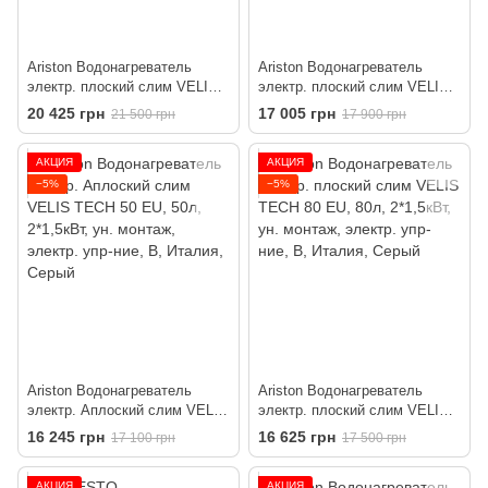
Ariston Водонагреватель
Ariston Водонагреватель
электр. плоский слим VELIS
электр. плоский слим VELIS
PRO DRY WIFI 50 EU, 50л,
TECH 100 EU, 100л, 2*1,5кВт,
20 425 грн
17 005 грн
21 500 грн
17 900 грн
2*1,5кВт, сух тен, ун. монтаж,
ун. монтаж, электр. упр-ние,
электр. упр-ние, B, Италия,
B, Италия, Серый
АКЦИЯ
АКЦИЯ
Белый
−5%
−5%
Ariston Водонагреватель
Ariston Водонагреватель
электр. Aплоский слим VELIS
электр. плоский слим VELIS
TECH 50 EU, 50л, 2*1,5кВт,
TECH 80 EU, 80л, 2*1,5кВт,
16 245 грн
16 625 грн
17 100 грн
17 500 грн
ун. монтаж, электр. упр-ние,
ун. монтаж, электр. упр-ние,
B, Италия, Серый
B, Италия, Серый
АКЦИЯ
АКЦИЯ