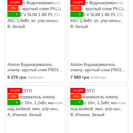
АКЦИЯ
АКЦИЯ
−5%
−5%
6
6
Ariston Водонагреватель
Ariston Водонагреватель
электр. круглый слим PRO1
электр. круглый слим PRO1
ECO 30 V SLIM 1.8K PL EU,
ECO 65 V SLIM 1.8K PL EU,
6 270 грн
7 980 грн
6 600 грн
8 400 грн
30л, 1,8кВт, эл. упр-нение, B,
65л, 1,8кВт, эл. упр-нение, B,
белый
белый
АКЦИЯ
АКЦИЯ
−6%
−6%
6
6