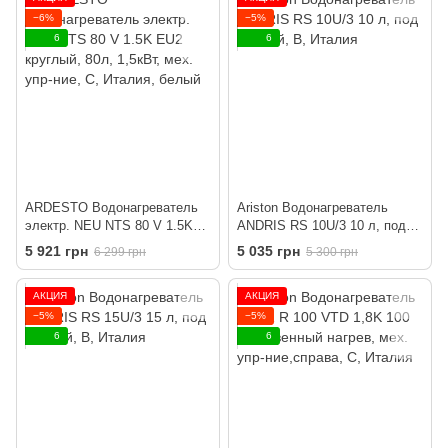
−6%
−5%
6
6
ARDESTO Водонагреватель
Ariston Водонагреватель
электр. NEU NTS 80 V 1.5K
ANDRIS RS 10U/3 10 л, под
EU2 круглый, 80л, 1,5кВт,
мойкой, B, Италия
5 921 грн
5 035 грн
6 299 грн
5 300 грн
мех. упр-ние, C, Италия,
белый
АКЦИЯ
АКЦИЯ
−5%
−5%
6
6