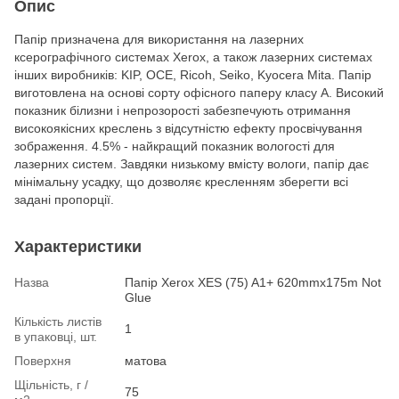
Опис
Папір призначена для використання на лазерних
ксерографічного системах Xerox, а також лазерних системах
інших виробників: KIP, OCE, Ricoh, Seiko, Kyocera Mita. Папір
виготовлена на основі сорту офісного паперу класу А. Високий
показник білизни і непрозорості забезпечують отримання
високоякісних креслень з відсутністю ефекту просвічування
зображення. 4.5% - найкращий показник вологості для
лазерних систем. Завдяки низькому вмісту вологи, папір дає
мінімальну усадку, що дозволяє кресленням зберегти всі
задані пропорції.
Характеристики
Назва
Папір Xerox XES (75) A1+ 620mmx175m Not
Glue
Кількість листів
1
в упаковці, шт.
Поверхня
матова
Щільність, г /
75