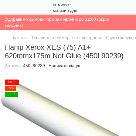
Відправимо сьогодні при замовленні до 12:00 (окрім
вихідних)
Каталог
Товари для геймерів та електроніка
Друк і сканува
Папір Xerox XES (75) A1+
620mmx175m Not Glue (450L90239)
Артикул:
450L90239
Написати відгук
АКЦІЯ
−5%
6