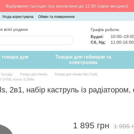
Відправимо сьогодні при замовленні до 12:00 (окрім вихідних)
Угода користувача
Обмін та повернення
я всієї родини
Графік роботи:
Будні:
10:00–19:0
Сб, Нд:
11:00-16:0
і товари для
Товари для геймерів та
електроніка
 та саду
Товари для пікніка
Товари для пікніка Neo Tools
ат LFGB, чохол, 0.268кг
s, 2в1, набір каструль із радіатором,
1 895 грн
1 995 