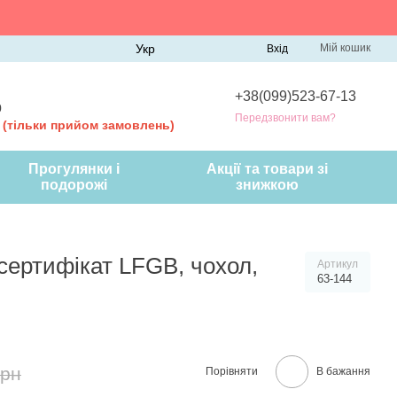
Укр
Мій кошик
Вхід
+38(099)523-67-13
0
Передзвонити вам?
0
(тільки прийом замовлень)
Прогулянки і
Акції та товари зі
подорожі
знижкою
 сертифікат LFGB, чохол,
Артикул
63-144
грн
Порівняти
В бажання