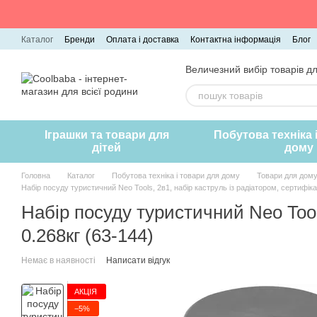
Перейти до основного контенту
Каталог
Бренди
Оплата і доставка
Контактна інформація
Блог
Величезний вибір товарів дл
Іграшки та товари для
Побутова техніка 
дітей
дому
Головна
Каталог
Побутова техніка і товари для дому
Товари для дому
Набір посуду туристичний Neo Tools, 2в1, набір каструль із радіатором, сертифік
Набір посуду туристичний Neo Tool
0.268кг (63-144)
Немає в наявності
Написати відгук
АКЦІЯ
−5%