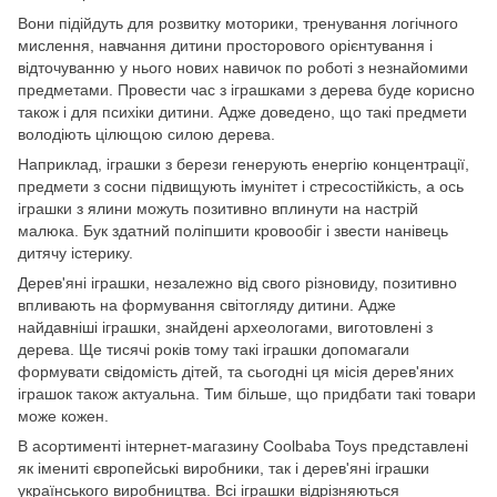
Вони підійдуть для розвитку моторики, тренування логічного
мислення, навчання дитини просторового орієнтування і
відточуванню у нього нових навичок по роботі з незнайомими
предметами. Провести час з іграшками з дерева буде корисно
також і для психіки дитини. Адже доведено, що такі предмети
володіють цілющою силою дерева.
Наприклад, іграшки з берези генерують енергію концентрації,
предмети з сосни підвищують імунітет і стресостійкість, а ось
іграшки з ялини можуть позитивно вплинути на настрій
малюка. Бук здатний поліпшити кровообіг і звести нанівець
дитячу істерику.
Дерев'яні іграшки, незалежно від свого різновиду, позитивно
впливають на формування світогляду дитини. Адже
найдавніші іграшки, знайдені археологами, виготовлені з
дерева. Ще тисячі років тому такі іграшки допомагали
формувати свідомість дітей, та сьогодні ця місія дерев'яних
іграшок також актуальна. Тим більше, що придбати такі товари
може кожен.
В асортименті інтернет-магазину Coolbaba Toys представлені
як імениті європейські виробники, так і дерев'яні іграшки
українського виробництва. Всі іграшки відрізняються