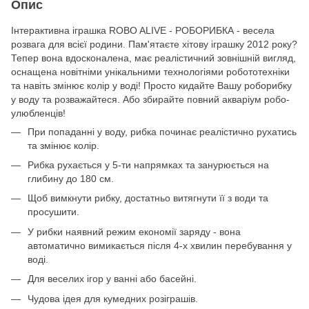
Опис
Інтерактивна іграшка ROBO ALIVE - РОБОРИБКА - весела
розвага для всієї родини. Пам'ятаєте хітову іграшку 2012 року?
Тепер вона вдосконалена, має реалістичний зовнішній вигляд,
оснащена новітніми унікальними технологіями робототехніки
та навіть змінює колір у воді! Просто кидайте Вашу роборибку
у воду та розважайтеся. Або збирайте повний акваріум робо-
улюбленців!
При попаданні у воду, рибка починає реалістично рухатись
та змінює колір.
Рибка рухається у 5-ти напрямках та занурюється на
глибину до 180 см.
Щоб вимкнути рибку, достатньо витягнути її з води та
просушити.
У рибки наявний режим економії заряду - вона
автоматично вимикається після 4-х хвилин перебування у
воді.
Для веселих ігор у ванні або басейні.
Чудова ідея для кумедних розіграшів.