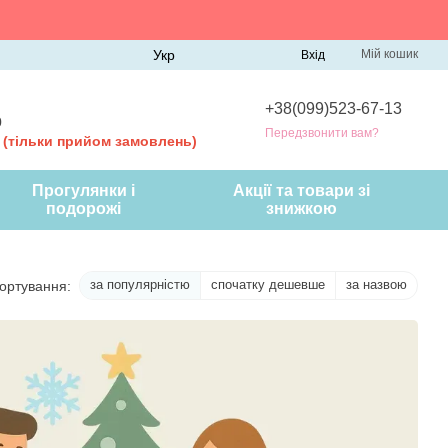
Укр
Мій кошик
Вхід
+38(099)523-67-13
0
Передзвонити вам?
0
(тільки прийом замовлень)
Прогулянки і
Акції та товари зі
подорожі
знижкою
за популярністю
спочатку дешевше
за назвою
ортування: