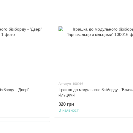
Артикул: 100016
іборду - 'Двері'
Іграшка до модульного бізіборду - 'Брязк
кільцями'
320 грн
В наявності