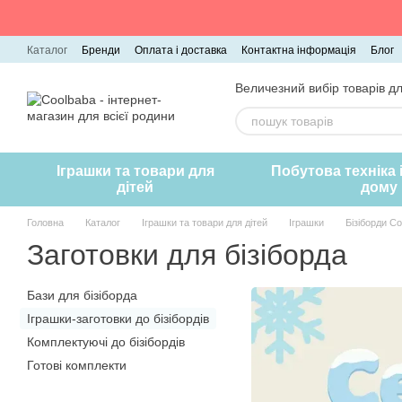
Перейти до основного контенту
Каталог
Бренди
Оплата і доставка
Контактна інформація
Блог
Величезний вибір товарів дл
Іграшки та товари для
Побутова техніка 
дітей
дому
Головна
Каталог
Іграшки та товари для дітей
Іграшки
Бізіборди C
Заготовки для бізіборда
Бази для бізіборда
Іграшки-заготовки до бізібордів
Комплектуючі до бізібордів
Готові комплекти