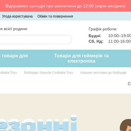
Відправимо сьогодні при замовленні до 12:00 (окрім вихідних)
Угода користувача
Обмін та повернення
я всієї родини
Графік роботи:
Будні:
10:00–19:0
Сб, Нд:
11:00-16:0
і товари для
Товари для геймерів та
електроніка
oolbaba Toys
Бізіборди і бізікуби Coolbaba Toys
Іграшки-заготовки до бізібордів
С