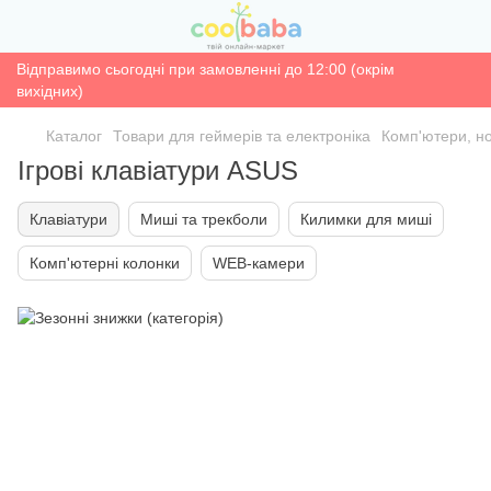
Відправимо сьогодні при замовленні до 12:00 (окрім
вихідних)
Каталог
Товари для геймерів та електроніка
Комп'ютери, н
Ігрові клавіатури ASUS
Клавіатури
Миші та трекболи
Килимки для миші
Комп'ютерні колонки
WEB-камери