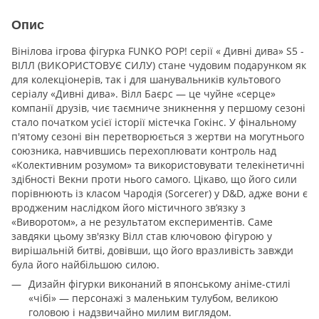
Опис
Вінілова ігрова фігурка FUNKO POP! серії « Дивні дива» S5 -
ВІЛЛ (ВИКОРИСТОВУЄ СИЛУ) стане чудовим подарунком як
для колекціонерів, так і для шанувальників культового
серіалу «Дивні дива». Вілл Баєрс — це чуйне «серце»
компанії друзів, чиє таємниче зникнення у першому сезоні
стало початком усієї історії містечка Гокінс. У фінальному
п'ятому сезоні він перетворюється з жертви на могутнього
союзника, навчившись перехоплювати контроль над
«Колективним розумом» та використовувати телекінетичні
здібності Векни проти нього самого. Цікаво, що його сили
порівнюють із класом Чародія (Sorcerer) у D&D, адже вони є
вродженим наслідком його містичного зв’язку з
«Виворотом», а не результатом експериментів. Саме
завдяки цьому зв'язку Вілл став ключовою фігурою у
вирішальній битві, довівши, що його вразливість завжди
була його найбільшою силою.
Дизайн фігурки виконаний в японському аніме-стилі
«чібі» — персонажі з маленьким тулубом, великою
головою і надзвичайно милим виглядом.