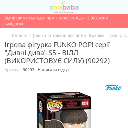
Відправимо сьогодні при замовленні до 12:00 (окрім
вихідних)
Каталог
Іграшки та товари для дітей
Іграшки
Ігрові фіг
Ігрова фігурка FUNKO POP! серії
"Дивні дива" S5 - ВІЛЛ
(ВИКОРИСТОВУЄ СИЛУ) (90292)
Артикул:
90292
Написати відгук