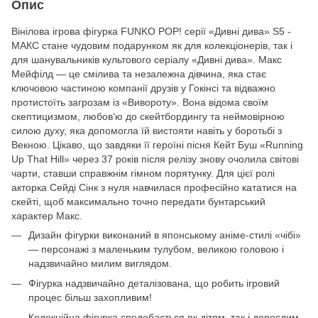
Опис
Вінілова ігрова фігурка FUNKO POP! серії «Дивні дива» S5 -
МАКС стане чудовим подарунком як для колекціонерів, так і
для шанувальників культового серіалу «Дивні дива». Макс
Мейфілд — це смілива та незалежна дівчина, яка стає
ключовою частиною компанії друзів у Гокінсі та відважно
протистоїть загрозам із «Вивороту». Вона відома своїм
скептицизмом, любов’ю до скейтбордингу та неймовірною
силою духу, яка допомогла їй вистояти навіть у боротьбі з
Векною. Цікаво, що завдяки її героїні пісня Кейт Буш «Running
Up That Hill» через 37 років після релізу знову очолила світові
чарти, ставши справжнім гімном порятунку. Для цієї ролі
акторка Сейді Сінк з нуля навчилася професійно кататися на
скейті, щоб максимально точно передати бунтарський
характер Макс.
Дизайн фігурки виконаний в японському аніме-стилі «чібі»
— персонажі з маленьким тулубом, великою головою і
надзвичайно милим виглядом.
Фігурка надзвичайно деталізована, що робить ігровий
процес більш захопливим!
Колекційна фігурка сподобається як дітям, так і дорослим.