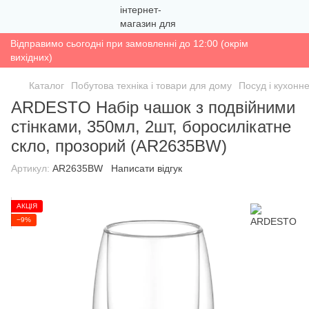
Відправимо сьогодні при замовленні до 12:00 (окрім
вихідних)
Каталог
Побутова техніка і товари для дому
Посуд і кухонн
ARDESTO Набір чашок з подвійними
стінками, 350мл, 2шт, боросилікатне
скло, прозорий (AR2635BW)
Артикул:
AR2635BW
Написати відгук
АКЦІЯ
−9%