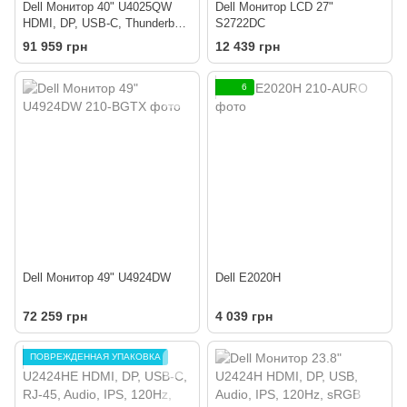
Dell Монитор 40" U4025QW
Dell Монитор LCD 27"
HDMI, DP, USB-C, Thunderbolt,
S2722DC
MM, RJ-45, IPS Black,
91 959 грн
12 439 грн
5120x2160, 21:9, 120Hz, DCI-
P3 99%, CURVED, HAS
6
Dell Монитор 49" U4924DW
Dell E2020H
72 259 грн
4 039 грн
ПОВРЕЖДЕННАЯ УПАКОВКА