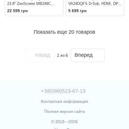
23.8" ZenScreen MB249C
VA24DQFS D-Sub, HDMI, DP,
HDMI, USB-C, MM, IPS, 75Hz,
2xUSB, MM, IPS, 100Hz, 1ms,
22 599 грн
5 699 грн
AdaptiveSync, Pivot, C-Clamp
sRGB 99%, AdaptiveSync,
Arm
Pivot
Показать еще 20 товаров
Назад
Вперед
1
из 6
+38(099)523-67-13
Контактная информация
Полная версия сайта
© 2018—2026