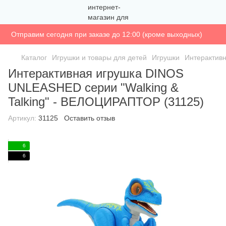
Отправим сегодня при заказе до 12:00 (кроме выходных)
Каталог
Игрушки и товары для детей
Игрушки
Интерактив
Интерактивная игрушка DINOS
UNLEASHED серии "Walking &
Talking" - ВЕЛОЦИРАПТОР (31125)
Артикул:
31125
Оставить отзыв
6
6