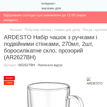
Відправимо сьогодні при замовленні до 12:00 (окрім
вихідних)
Каталог
Побутова техніка і товари для дому
Посуд і кухонн
ARDESTO Набір чашок з ручками і
подвійними стінками, 270мл, 2шт,
боросилікатне скло, прозорий
(AR2627BH)
Артикул:
AR2627BH
Написати відгук
АКЦІЯ
−33%