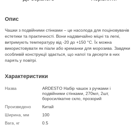
Опис
Чашки з подвійними стінками – це насолода для поціновувачів
естетики та практичності. Вони надзвичайно міцні та легкі,
витримують температуру від -20 до +150 °C. Їх можна
використовувати як піали або креманки для морозива. Завдяки
особливій конструкції здається, що напої та десерти в них
парять у повітрі.
Характеристики
Назва
ARDESTO Набір чашок з ручками і
подвійними стінками, 270мл, 2шт,
боросилікатне скло, прозорий
Произведено
Китай
Ширина, мм
100
Вага, кг
0.5