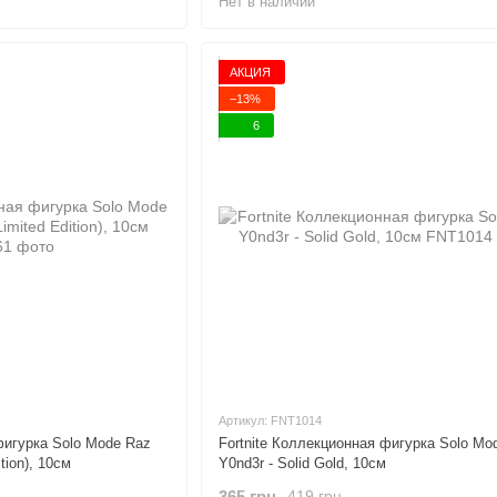
Нет в наличии
АКЦИЯ
−13%
6
Артикул: FNT1014
фигурка Solo Mode Raz
Fortnite Коллекционная фигурка Solo Mo
ition), 10см
Y0nd3r - Solid Gold, 10см
365 грн
419 грн