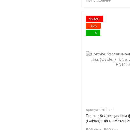
Нет в наличии
АКЦИЯ
−16%
6
Артикул: FNT1361
Fortnite Коллекционная 
(Golden) (Ultra Limited Ed
503 грн
599 грн